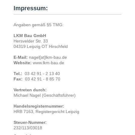
Impressum:
Angaben gemäß §5 TMG:
LKM Bau GmbH
Hersvelder Str. 33
04319 Leipzig OT Hirschfeld
E-Mail:
nagel[at]lkm-bau.de
Website:
www.lkm-bau.de
Tel.:
03 42 91 - 2 13 40
Fax:
03 42 91 - 8 85 70
Vertreten durch:
Michael Nagel (Geschäftsführer)
Handelsregisternummer:
HRB 7163, Registergericht Leipzig
Steuer-Nummer:
232/113/03018